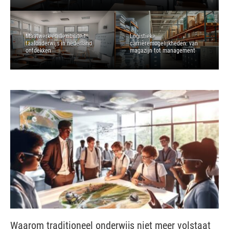
Maatwerk en flexibiliteit:
Logistieke
taalonderwijs in nederland
carrièremogelijkheden: van
ontdekken
magazijn tot management
Waarom traditioneel onderwijs niet meer volstaat