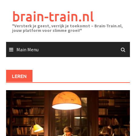
Skip
to
brain-train.nl
content
"Versterk je geest, verrijk je toekomst – Brain-Train.nl,
jouw platform voor slimme groei!"
Main Menu
LEREN