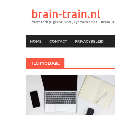
Skip
to
brain-train.nl
content
"Versterk je geest, verrijk je toekomst – Brain-T
HOME
CONTACT
PRIVACYBELEID
TECHNOLOGIE