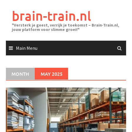
Skip
to
brain-train.nl
content
"Versterk je geest, verrijk je toekomst – Brain-Train.nl,
jouw platform voor slimme groei!"
Main Menu
MONTH
MAY 2025