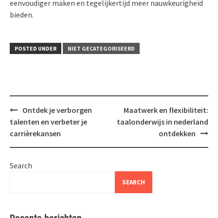
eenvoudiger maken en tegelijkertijd meer nauwkeurigheid
bieden.
POSTED UNDER
NIET GECATEGORISEERD
Post
Ontdek je verborgen
Maatwerk en flexibiliteit:
navigation
talenten en verbeter je
taalonderwijs in nederland
carrièrekansen
ontdekken
Search
SEARCH
Recente berichten