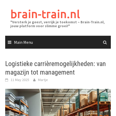
Skip
to
brain-train.nl
content
"Versterk je geest, verrijk je toekomst – Brain-Train.nl,
jouw platform voor slimme groei!"
Main Menu
Logistieke carrièremogelijkheden: van
magazijn tot management
11 May 2025
Martje