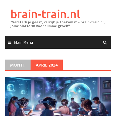
Skip
to
brain-train.nl
content
"Versterk je geest, verrijk je toekomst – Brain-Train.nl,
jouw platform voor slimme groei!"
Main Menu
MONTH
APRIL 2024